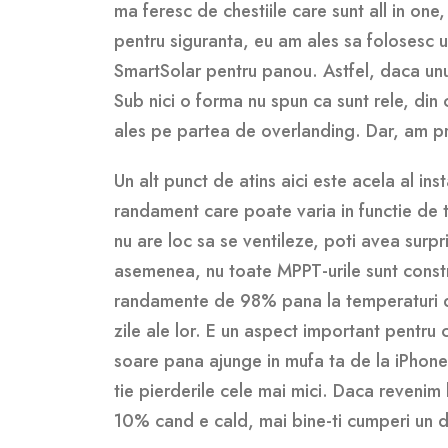
ma feresc de chestiile care sunt all in one,
pentru siguranta, eu am ales sa folosesc 
SmartSolar pentru panou. Astfel, daca unul
Sub nici o forma nu spun ca sunt rele, din
ales pe partea de overlanding. Dar, am pr
Un alt punct de atins aici este acela al inst
randament care poate varia in functie de t
nu are loc sa se ventileze, poti avea surp
asemenea, nu toate MPPT-urile sunt constru
randamente de 98% pana la temperaturi d
zile ale lor. E un aspect important pentru
soare pana ajunge in mufa ta de la iPhone i
tie pierderile cele mai mici. Daca reveni
10% cand e cald, mai bine-ti cumperi un d