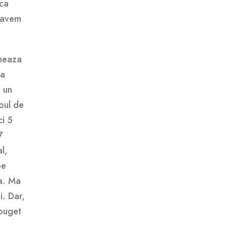
aca
, avem
oneaza
ua
a un
oul de
i 5
7
l,
pe
a. Ma
i. Dar,
 buget