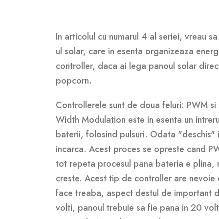
In articolul cu numarul 4 al seriei, vreau
ul solar, care in esenta organizeaza energ
controller, daca ai lega panoul solar direc
popcorn.
Controllerele sunt de doua feluri: PWM si
Width Modulation este in esenta un intrer
baterii, folosind pulsuri. Odata "deschis" i
incarca. Acest proces se opreste cand PW
tot repeta procesul pana bateria e plina, 
creste. Acest tip de controller are nevoie 
face treaba, aspect destul de important da
volti, panoul trebuie sa fie pana in 20 vo