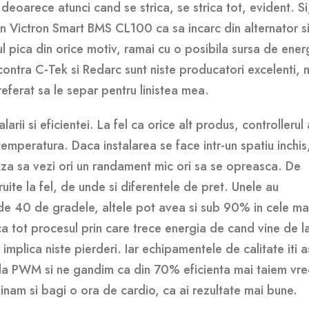
 deoarece atunci cand se strica, se strica tot, evident. Si
un Victron Smart BMS CL100 ca sa incarc din alternator s
 pica din orice motiv, ramai cu o posibila sursa de ener
 contra C-Tek si Redarc sunt niste producatori excelenti, 
eferat sa le separ pentru linistea mea.
alarii si eficientei. La fel ca orice alt produs, controllerul
emperatura. Daca instalarea se face intr-un spatiu inchis
riza sa vezi ori un randament mic ori sa se opreasca. De
ite la fel, de unde si diferentele de pret. Unele au
e 40 de gradele, altele pot avea si sub 90% in cele ma
 ca tot procesul prin care trece energia de cand vine de l
mplica niste pierderi. Iar echipamentele de calitate iti a
m la PWM si ne gandim ca din 70% eficienta mai taiem vr
inam si bagi o ora de cardio, ca ai rezultate mai bune.