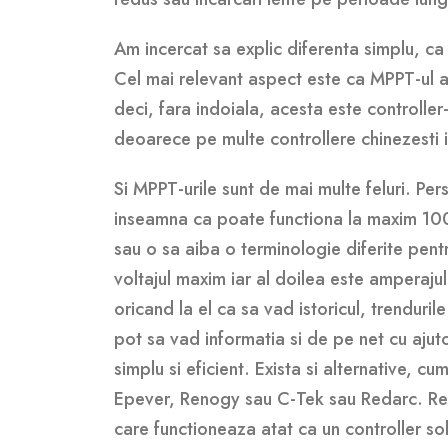
Am incercat sa explic diferenta simplu, ca 
Cel mai relevant aspect este ca MPPT-ul
deci, fara indoiala, acesta este controller
deoarece pe multe controllere chinezesti i
Si MPPT-urile sunt de mai multe feluri. Pe
inseamna ca poate functiona la maxim 100V
sau o sa aiba o terminologie diferite pent
voltajul maxim iar al doilea este amperaj
oricand la el ca sa vad istoricul, trenduril
pot sa vad informatia si de pe net cu ajut
simplu si eficient. Exista si alternative, cum
Epever, Renogy sau C-Tek sau Redarc. Recu
care functioneaza atat ca un controller sol