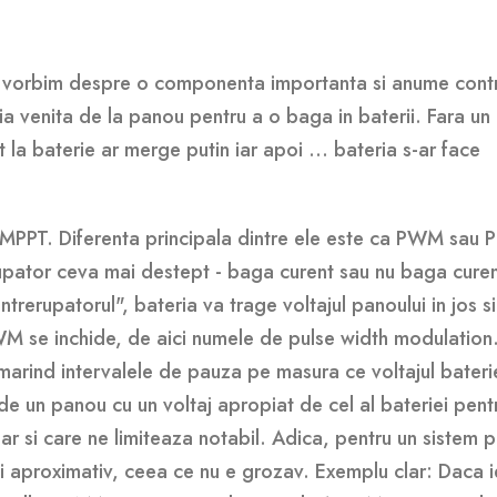
 sa vorbim despre o componenta importanta si anume contr
ia venita de la panou pentru a o baga in baterii. Fara un
t la baterie ar merge putin iar apoi ... bateria s-ar face
 MPPT. Diferenta principala dintre ele este ca PWM sau P
upator ceva mai destept - baga curent sau nu baga curen
ntrerupatorul", bateria va trage voltajul panoului in jos s
M se inchide, de aici numele de pulse width modulation.
marind intervalele de pauza pe masura ce voltajul bateri
de un panou cu un voltaj apropiat de cel al bateriei pentr
r si care ne limiteaza notabil. Adica, pentru un sistem 
lti aproximativ, ceea ce nu e grozav. Exemplu clar: Daca i