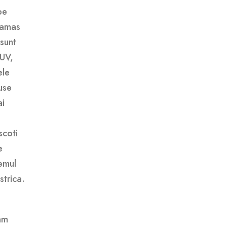
pe
 ramas
 sunt
 UV,
ele
use
ai
scoti
e
temul
strica.
 am