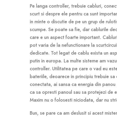
Pe langa controller, trebuie cabluri, conect
scurt si despre ele pentru ca sunt importan
in minte o discutie de pe un grup de rulot
scumpe. Se poate sa fie, dar cablurile ded
care e un aspect foarte important. Cabluri
pot varia de la nefunctionare la scurtcircu
dedicate. Tot legat de cablu exista un aspe
putin in europa. La multe sisteme am vazu
controller. Utilitatea pe care o vad eu est
bateriile, deoarece in principiu trebuie sa 
conectata, ai sansa ca energia din panou s
ca sa opresti panoul sau sa protejezi de e
Maxim nu o folosesti niciodata, dar nu stri
Bun, se pare ca am deslusit si acest mister