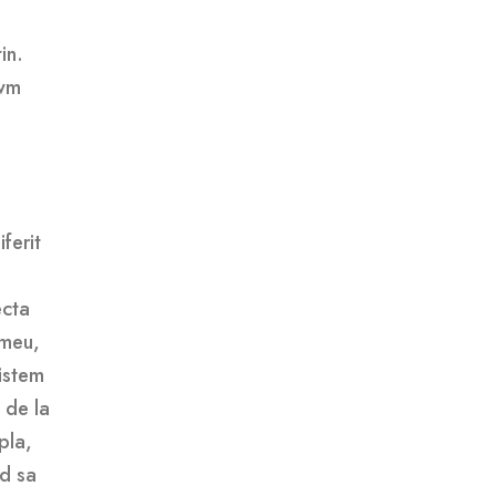
in.
pwm
ferit
ecta
 meu,
sistem
, de la
pla,
nd sa