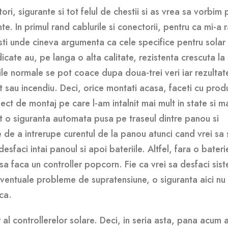
ori, sigurante si tot felul de chestii si as vrea sa vorbim 
te. In primul rand cablurile si conectorii, pentru ca mi-a
isti unde cineva argumenta ca cele specifice pentru solar
icate au, pe langa o alta calitate, rezistenta crescuta la
le normale se pot coace dupa doua-trei veri iar rezultat
it sau incendiu. Deci, orice montati acasa, faceti cu prod
ct de montaj pe care l-am intalnit mai mult in state si m
t o siguranta automata pusa pe traseul dintre panou si
e de a intrerupe curentul de la panou atunci cand vrei sa 
desfaci intai panoul si apoi bateriile. Altfel, fara o bateri
a faca un controller popcorn. Fie ca vrei sa desfaci sis
ventuale probleme de supratensiune, o siguranta aici nu 
ca.
 al controllerelor solare. Deci, in seria asta, pana acum