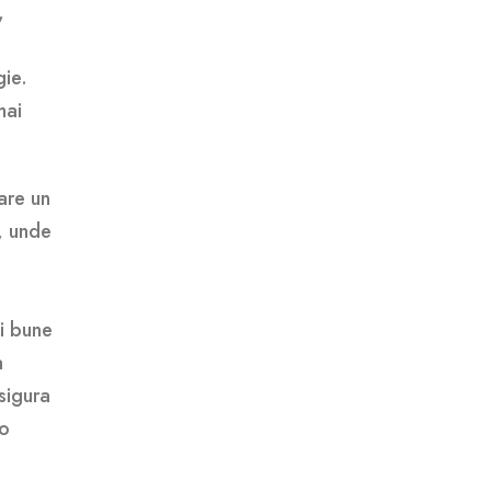
,
i
gie.
mai
 are un
, unde
i bune
a
sigura
eo