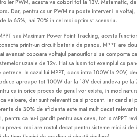
ntroller PWM, acesta va cobori tot la 13V. Matematic, d
ra. Dar, pentru ca un PWM nu poate interveni in voltaj
de la 65%, hai 70% in cel mai optimist scenariu.
 MPPT sau Maximum Power Point Tracking, acesta functi
onecta printr-un circuit bateria de panou, MPPT are do
 mai avansat coboara voltajul panourilor si se comporta c
stemelor uzuale de 12v. Hai sa luam tot exemplul cu pan
etrece. In cazul lui MPPT, daca intra 100W la 20V, dec
produce aproape tot 100W dar la 13V deci undeva pe la 
tru ca in orice proces de genul vor exista, in mod natura
ca valoare, dar sunt relevanti ca si procent. Iar cand ai 
enta de 30% de eficienta este mai mult decat relevant
 pentru ca nu-i gandit pentru asa ceva, tot la MPPT revi
 prea-si mai are rostul decat pentru sisteme mici si de
 de timp (lumini de gradina si chestii similare)