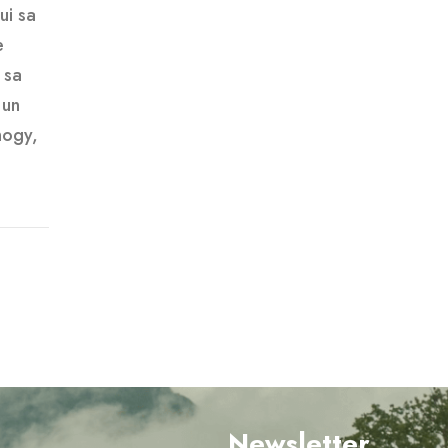
ui sa
e
 sa
 un
nogy,
Newsletter