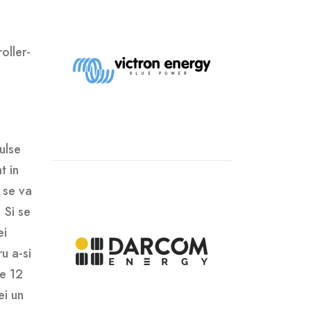
oller-
ulse
t in
i se va
 Si se
ei
u a-si
pe 12
ei un