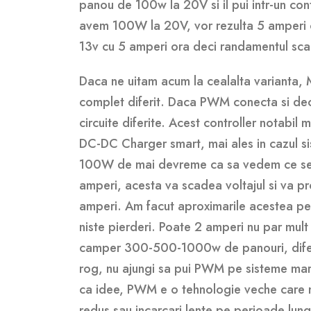
panou de 100w la 20V si il pui intr-un co
avem 100W la 20V, vor rezulta 5 amperi o
13v cu 5 amperi ora deci randamentul sca
Daca ne uitam acum la cealalta varianta,
complet diferit. Daca PWM conecta si dec
circuite diferite. Acest controller notabil
DC-DC Charger smart, mai ales in cazul si
100W de mai devreme ca sa vedem ce se p
amperi, acesta va scadea voltajul si va 
amperi. Am facut aproximarile acestea pen
niste pierderi. Poate 2 amperi nu par mult 
camper 300-500-1000w de panouri, difer
rog, nu ajungi sa pui PWM pe sisteme mari,
ca idee, PWM e o tehnologie veche care nu
redus sau incarcari lente pe perioade lungi