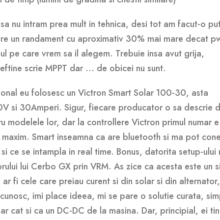
sa nu intram prea mult in tehnica, desi tot am facut-o put
 are un randament cu aproximativ 30% mai mare decat 
-ul pe care vrem sa il alegem. Trebuie insa avut grija,
eftine scrie MPPT dar ... de obicei nu sunt.
rsonal eu folosesc un Victron Smart Solar 100-30, asta
 si 30Amperi. Sigur, fiecare producator o sa descrie di
ru modelele lor, dar la controllere Victron primul numar e
ul maxim. Smart inseamna ca are bluetooth si ma pot con
e si ce se intampla in real time. Bonus, datorita setup-ului
orului lui Cerbo GX prin VRM. As zice ca acesta este un 
 ar fi cele care preiau curent si din solar si din alternator
nosc, imi place ideea, mi se pare o solutie curata, sim
ar cat si ca un DC-DC de la masina. Dar, principial, ei ti