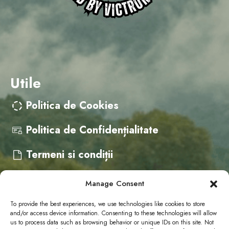
Utile
Politica de Cookies
Politica de Confidențialitate
Termeni si condiții
Manage Consent
Contact
To provide the best experiences, we use technologies like cookies to store
and/or access device information. Consenting to these technologies will allow
us to process data such as browsing behavior or unique IDs on this site. Not
cristina@campervanfest.ro