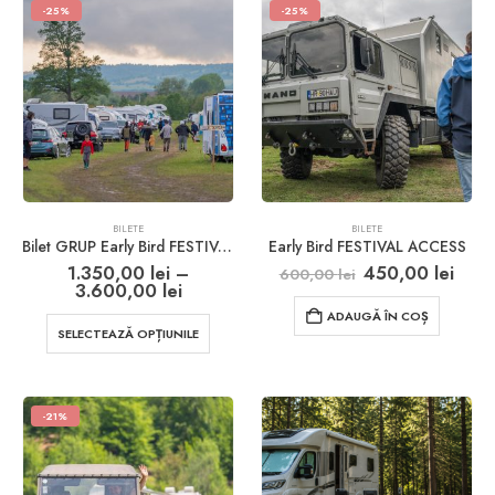
-25%
-25%
BILETE
BILETE
Bilet GRUP Early Bird FESTIVAL ACCESS
Early Bird FESTIVAL ACCESS
Prețul
Prețu
1.350,00
lei
–
450,00
lei
600,00
lei
Interval
inițial
cure
3.600,00
lei
de
a
este
ADAUGĂ ÎN COȘ
prețuri:
fost:
450,
Acest
SELECTEAZĂ OPȚIUNILE
1.350,00 lei
600,00 lei.
produs
până
are
la
3.600,00 lei
mai
-21%
multe
variații.
Opțiunile
pot