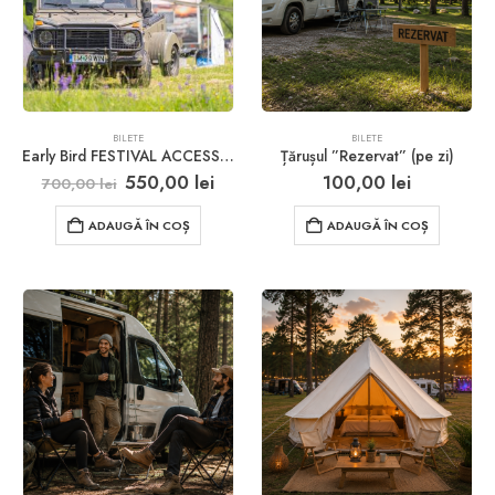
fi
alese
în
pagina
produsului.
BILETE
BILETE
Early Bird FESTIVAL ACCESS ”Vin de Miercuri”
Țărușul ”Rezervat” (pe zi)
Prețul
Prețul
550,00
lei
100,00
lei
700,00
lei
inițial
curent
a
este:
ADAUGĂ ÎN COȘ
ADAUGĂ ÎN COȘ
fost:
550,00 lei.
700,00 lei.