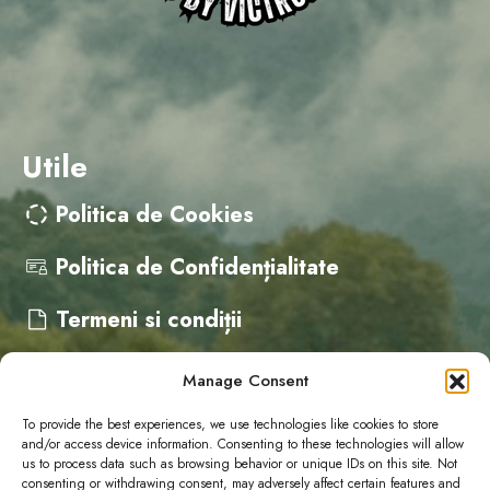
Utile
Politica de Cookies
Politica de Confidențialitate
Termeni si condiții
Manage Consent
Contact
To provide the best experiences, we use technologies like cookies to store
and/or access device information. Consenting to these technologies will allow
us to process data such as browsing behavior or unique IDs on this site. Not
cristina@campervanfest.ro
consenting or withdrawing consent, may adversely affect certain features and